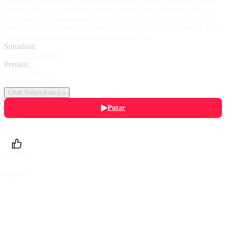
Wicaksana atau Wicak (Erdin Werdrayana) sedang mencari ibunya
di desa. Namun ia bertemu dengan Nindi (Ochi Rosdiana) penjaga
villa tempatnya menginap. Wicak dan Nindi bersama keliling desa
mencari informasi tentang ibunya. Dalam perjalanannya Wicak dan
Nindi menemukan kenyamanan satu-sama lain.
Sutradara:
Angling Sagaran
Pemain:
Ochi Rosdiana
,
Erdin Werdrayana
Lihat Selengkapnya
Putar
Daftarku
Beri Nilai
Bagikan