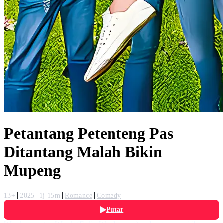
Petantang Petenteng Pas
Ditantang Malah Bikin
Mupeng
13+
2025
1j 15m
Romance
Comedy
Putar