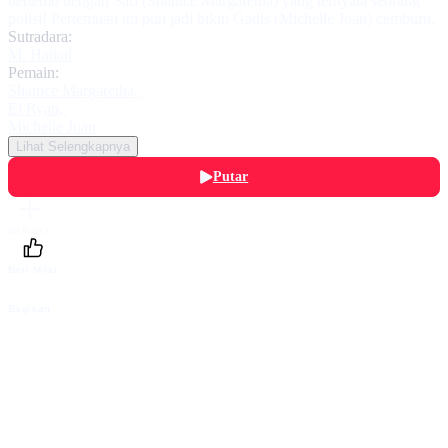
bertemu dengan Sari (Shanice Margaretha) yang ternyata seorang
polisi! Pertemuan itu pun jadi bikin Gadis (Michelle Joan) cemburu.
Sutradara:
M. Haikal
Pemain:
Shanice Margaretha
,
El Ryan
,
Michelle Joan
Lihat Selengkapnya
Putar
Daftarku
Beri Nilai
Bagikan