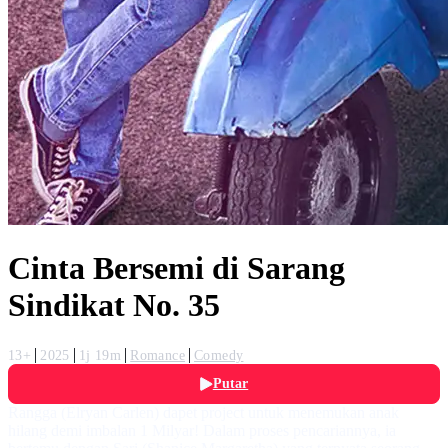
Cinta Bersemi di Sarang
Sindikat No. 35
13+
2025
1j 19m
Romance
Comedy
Putar
Rangga (Elryan Carlen) dapet project untuk menemukan anak
hilang demi imbalan 1 Milyar! Dalam proses pencariannya, ia