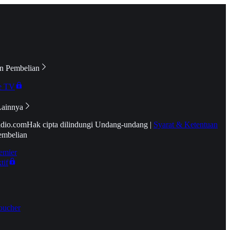
n Pembelian
e TV
Lainnya
idio.com
Hak cipta dilindungi Undang-undang
|
Syarat & Ketentuan
embelian
emier
tif
oucher