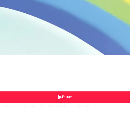
Putar
mannya yang tinggal di Negeri Kulkas yang imajiner.