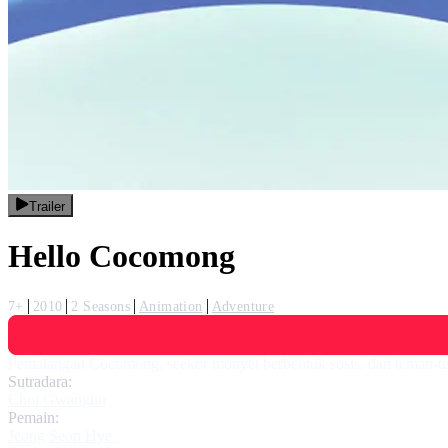
Trailer
Hello Cocomong
7+
2010
2 Seasons
Animation
Adventure
Petualangan Cocomong, seekor monyet berbentuk sosis, dan teman-te
Sutradara:
Choi Gwangho
Pemain:
Jeong Seon Hye
,