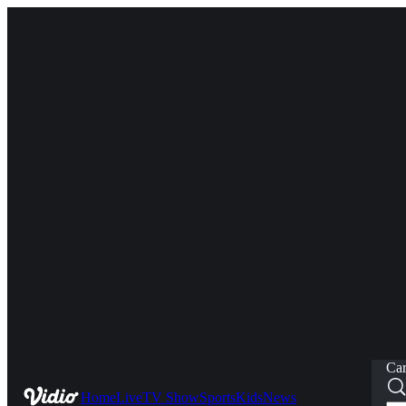
Car
Home
Live
TV Show
Sports
Kids
News