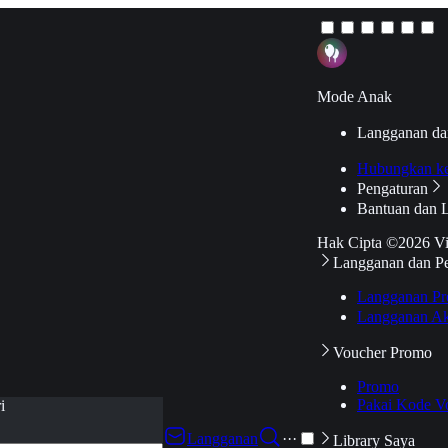
Mode Anak
Langganan da
Hubungkan k
Pengaturan
Bantuan dan 
Hak Cipta ©2026 V
Langganan dan P
Langganan Pr
Langganan Ak
Voucher Promo
Promo
Pakai Kode V
i
Langganan
···
Library Saya