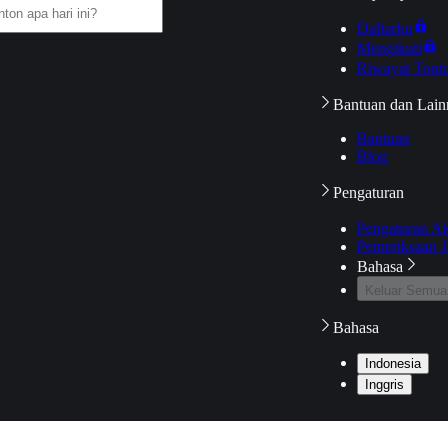
Daftarku
Mengikuti
Riwayat Tont
Bantuan dan Lain
Bantuan
Blog
Pengaturan
Pengaturan A
Pemeriksaan J
Bahasa
Keluar Semua
Bahasa
Indonesia
Inggris