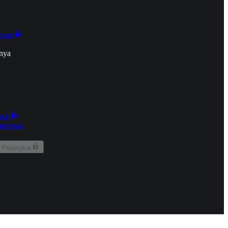
onan
nya
kun
aringan
 Perangkat