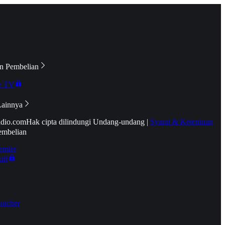
n Pembelian
e TV
Lainnya
idio.com
Hak cipta dilindungi Undang-undang
|
Syarat & Ketentuan
embelian
emier
tif
oucher