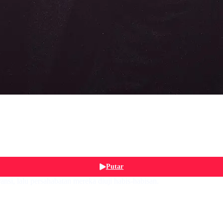
Putar
ansi, lalu persahabatan mereka diuji habis-habisan.