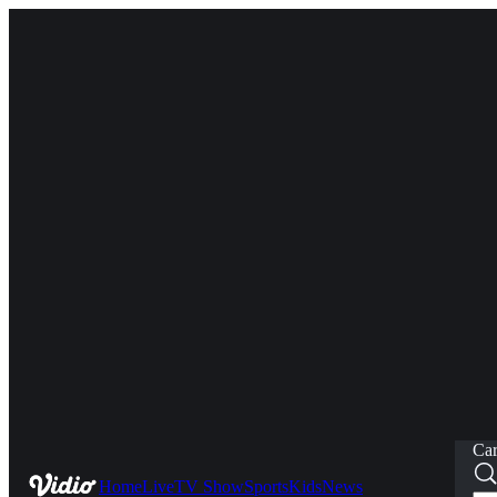
Car
Home
Live
TV Show
Sports
Kids
News