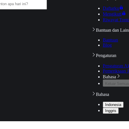
Daftarku
Mengikuti
Riwayat Tont
Bantuan dan Lain
Bantuan
Blog
Pengaturan
Pengaturan A
Pemeriksaan J
Bahasa
Keluar Semua
Bahasa
Indonesia
Inggris