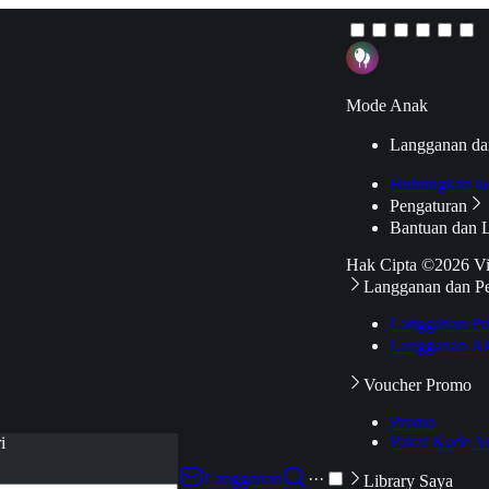
Mode Anak
Langganan da
Hubungkan k
Pengaturan
Bantuan dan 
Hak Cipta ©2026 V
Langganan dan P
Langganan Pr
Langganan Ak
Voucher Promo
Promo
Pakai Kode V
i
Langganan
···
Library Saya