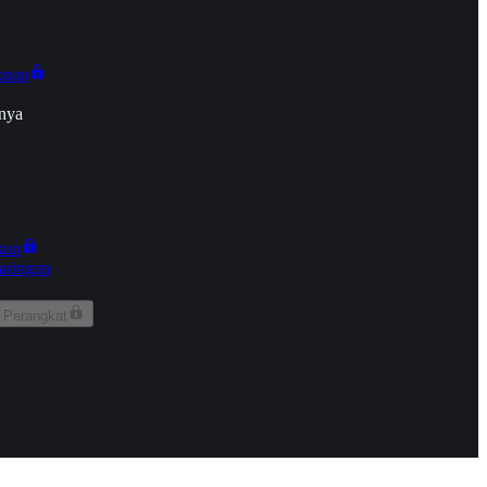
onan
nya
kun
aringan
 Perangkat