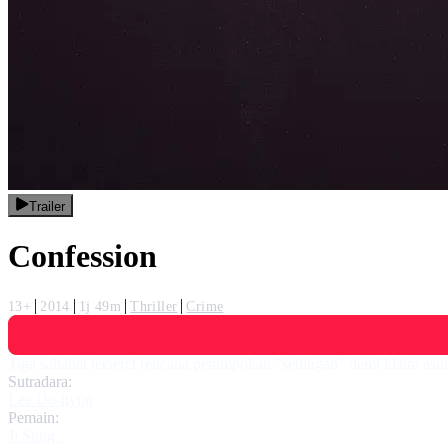
Trailer
Confession
13+
2014
1j 49m
Thriller
Crime
Tiga sahabat terseret rencana perampokan "settingan" demi klaim asur
Sutradara:
Lee Do-hyun
Pemain:
Ji Sung
,