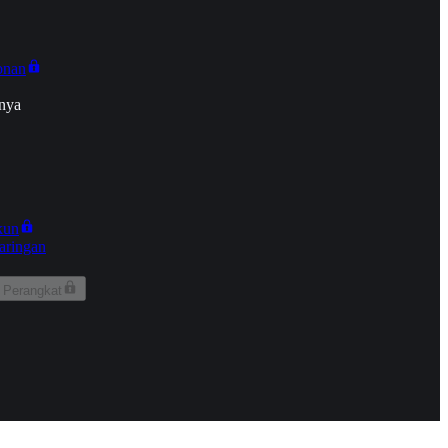
onan
nya
kun
aringan
 Perangkat