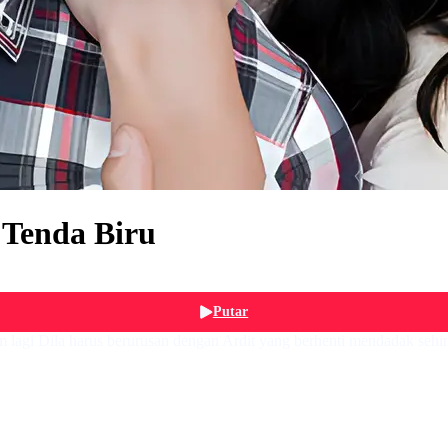
Tenda Biru
Putar
m lagi Dila harus berurusan dengan Ardit yang berhenti mendadak seh