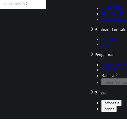
Daftarku
Mengikuti
Riwayat Tont
Bantuan dan Lain
Bantuan
Blog
Pengaturan
Pengaturan A
Pemeriksaan J
Bahasa
Keluar Semua
Bahasa
Indonesia
Inggris