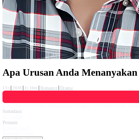
Apa Urusan Anda Menanyakan 
13+
2018
1j 16m
Romance
Drama
Dila tidak terima kalau hubungannya dengan Evan harus break. Belu
Sutradara:
M. Haikal
Pemain:
Rangga Azof
,
Rachquel Nesia