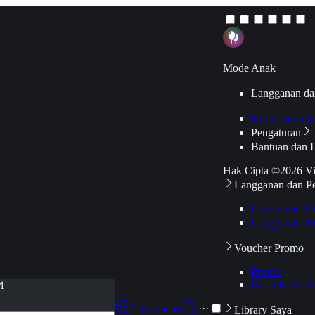
Mode Anak
Langganan da
Hubungkan k
Pengaturan
Bantuan dan 
Hak Cipta ©2026 V
Langganan dan P
Langganan Pr
Langganan Ak
Voucher Promo
Promo
Pakai Kode V
i
Langganan
···
Library Saya