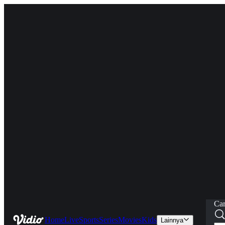
Car
Home
Live
Sports
Series
Movies
Kids
Lainnya