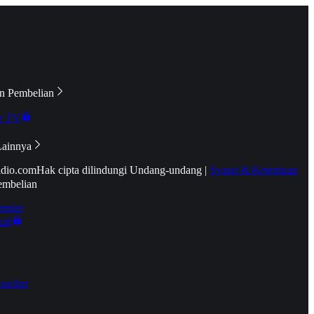
n Pembelian
e TV
Lainnya
idio.com
Hak cipta dilindungi Undang-undang
|
Syarat & Ketentuan
embelian
emier
tif
oucher