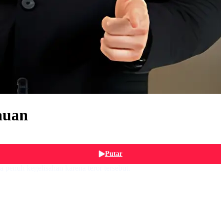
auan
Putar
a penuh kegelisahan karena teror tersebut.