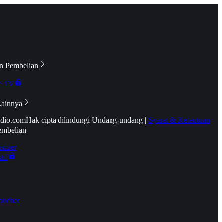
n Pembelian
e TV
Lainnya
idio.com
Hak cipta dilindungi Undang-undang
|
Syarat & Ketentuan
embelian
emier
tif
oucher