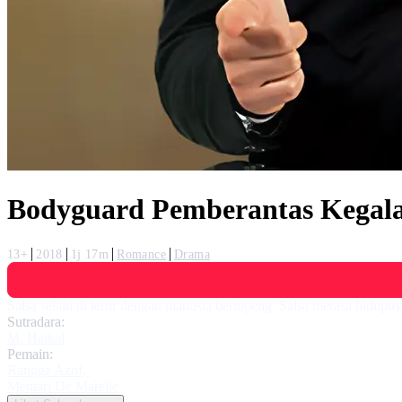
Bodyguard Pemberantas Kegal
13+
2018
1j 17m
Romance
Drama
Salsa selalu di teror dengan manusia bertopeng. Salsa merasa hidupny
Sutradara:
M. Haikal
Pemain:
Rangga Azof
,
Mentari De Marelle