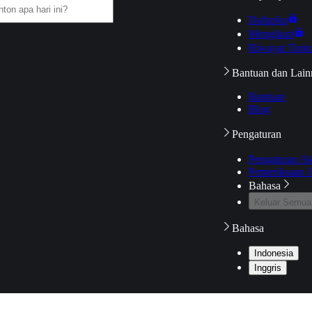
Daftarku
Mengikuti
Riwayat Tont
Bantuan dan Lain
Bantuan
Blog
Pengaturan
Pengaturan A
Pemeriksaan J
Bahasa
Keluar Semua
Bahasa
Indonesia
Inggris