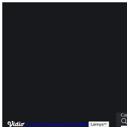
Car
Home
Live
Sports
Series
Movies
Kids
Lainnya