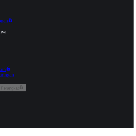
onan
nya
kun
aringan
 Perangkat