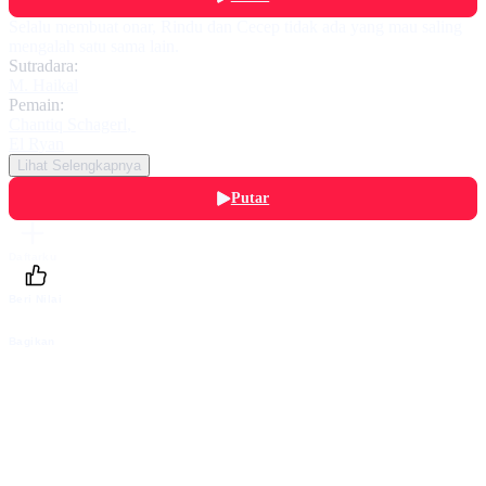
Selalu membuat onar, Rindu dan Cecep tidak ada yang mau saling
mengalah satu sama lain.
Sutradara:
M. Haikal
Pemain:
Chantiq Schagerl
,
El Ryan
Lihat Selengkapnya
Putar
Daftarku
Beri Nilai
Bagikan