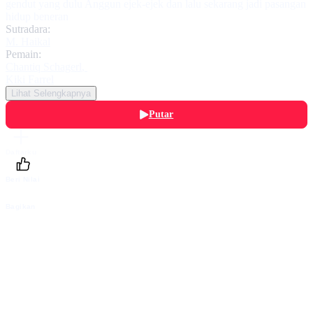
gendut yang dulu Anggun ejek-ejek dan lalu sekarang jadi pasangan
hidup beneran
Sutradara:
M. Haikal
Pemain:
Chantiq Schagerl
,
Kiki Farrel
Lihat Selengkapnya
Putar
Daftarku
Beri Nilai
Bagikan