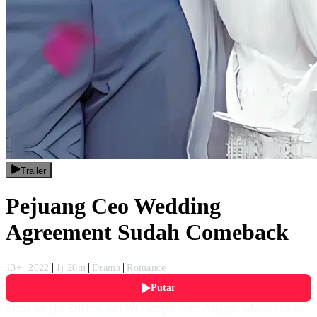
Trailer
Pejuang Ceo Wedding
Agreement Sudah Comeback
13+
2022
1j 20m
Drama
Romance
Putar
Siapa sangka Eril bos dari WO tempat kerja Anggun adalah cowok