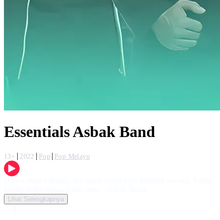
Essentials Asbak Band
13+
2022
Pop
Pop Melayu
Hanya ingin bahagia, aku tanpa kamu jujur terlanjur sayang, Tuhan
tolong diriku bukan lelaki setia. - Asbak Band-
Lihat Selengkapnya