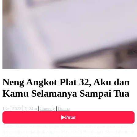
Neng Angkot Plat 32, Aku dan
Kamu Selamanya Sampai Tua
13+
2022
1j 24m
Comedy
Drama
Putar
Raffa (Dimas Anggara) gagal melamar pacarnya gara-gara cincin
lamarannya terjatuh di angkot May (Ochi Rosdiana). Masalah cincin