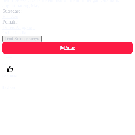
belum selesai, Raffa malah disuruh mandiri dengan cara narik
angkot bareng May.
Sutradara:
Effi Zen
Pemain:
Dimas Anggara
,
Ochi Rosdiana
Lihat Selengkapnya
Putar
Daftarku
Beri Nilai
Bagikan