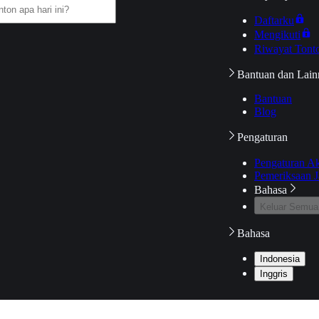
Daftarku
Mengikuti
Riwayat Tont
Bantuan dan Lain
Bantuan
Blog
Pengaturan
Pengaturan A
Pemeriksaan J
Bahasa
Keluar Semua
Bahasa
Indonesia
Inggris