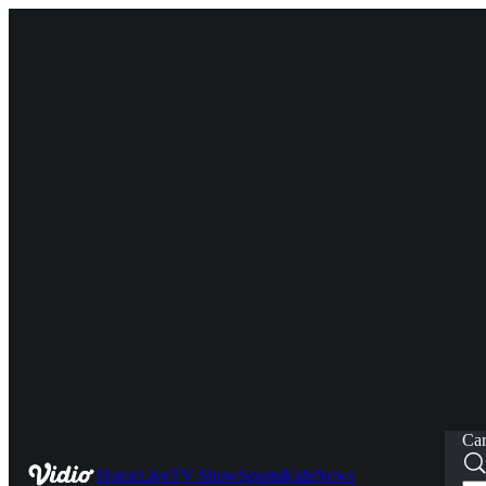
Car
Home
Live
TV Show
Sports
Kids
News