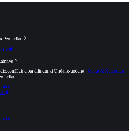
n Pembelian
e TV
Lainnya
idio.com
Hak cipta dilindungi Undang-undang
|
Syarat & Ketentuan
embelian
emier
tif
oucher