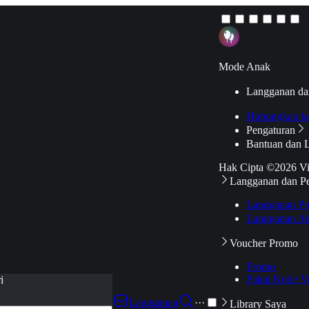
Mode Anak
Langganan da
Hubungkan k
Pengaturan
Bantuan dan 
Hak Cipta ©2026 V
Langganan dan P
Langganan Pr
Langganan Ak
Voucher Promo
Promo
Pakai Kode V
i
Langganan
···
Library Saya