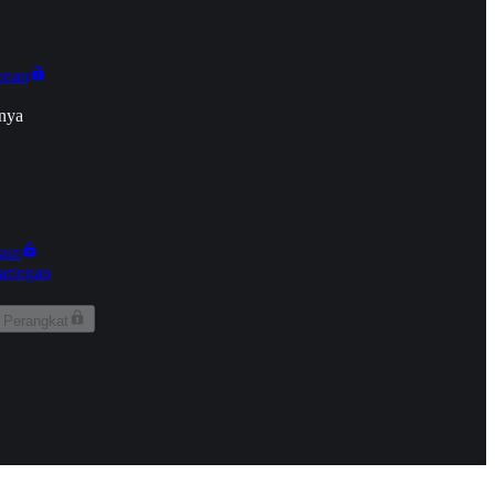
onan
nya
kun
aringan
 Perangkat