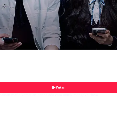
Putar
mainan mafia kematian, tanpa ada cara untuk mengakhirinya.