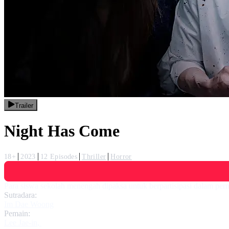
Trailer
Night Has Come
18+
2023
12 Episodes
Thriller
Horror
Para siswa sekolah menengah dipaksa untuk berpartisipasi dalam per
Sutradara:
Im Dae Woong
Pemain:
Lee Jae-in
,