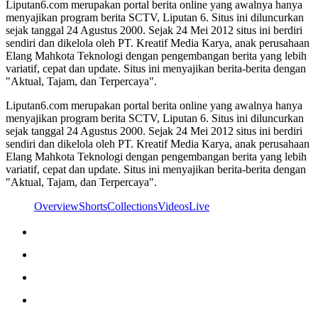
Liputan6.com merupakan portal berita online yang awalnya hanya
menyajikan program berita SCTV, Liputan 6. Situs ini diluncurkan
sejak tanggal 24 Agustus 2000. Sejak 24 Mei 2012 situs ini berdiri
sendiri dan dikelola oleh PT. Kreatif Media Karya, anak perusahaan
Elang Mahkota Teknologi dengan pengembangan berita yang lebih
variatif, cepat dan update. Situs ini menyajikan berita-berita dengan
"Aktual, Tajam, dan Terpercaya".
Liputan6.com merupakan portal berita online yang awalnya hanya
menyajikan program berita SCTV, Liputan 6. Situs ini diluncurkan
sejak tanggal 24 Agustus 2000. Sejak 24 Mei 2012 situs ini berdiri
sendiri dan dikelola oleh PT. Kreatif Media Karya, anak perusahaan
Elang Mahkota Teknologi dengan pengembangan berita yang lebih
variatif, cepat dan update. Situs ini menyajikan berita-berita dengan
"Aktual, Tajam, dan Terpercaya".
Overview
Shorts
Collections
Videos
Live