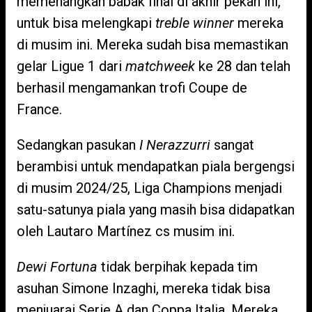
memenangkan babak final di akhir pekan ini,
untuk bisa melengkapi
treble winner
mereka
di musim ini. Mereka sudah bisa memastikan
gelar Ligue 1 dari
matchweek
ke 28 dan telah
berhasil mengamankan trofi Coupe de
France.
Sedangkan pasukan
I Nerazzurri
sangat
berambisi untuk mendapatkan piala bergengsi
di musim 2024/25, Liga Champions menjadi
satu-satunya piala yang masih bisa didapatkan
oleh Lautaro Martínez cs musim ini.
Dewi Fortuna
tidak berpihak kepada tim
asuhan Simone Inzaghi, mereka tidak bisa
menjuarai Serie A dan Coppa Italia. Mereka