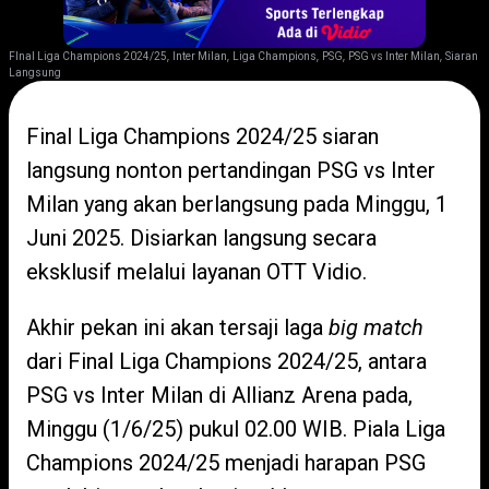
,
,
,
,
,
FInal Liga Champions 2024/25
Inter Milan
Liga Champions
PSG
PSG vs Inter Milan
Siaran
Langsung
Final Liga Champions 2024/25 siaran
langsung nonton pertandingan PSG vs Inter
Milan yang akan berlangsung pada Minggu, 1
Juni 2025. Disiarkan langsung secara
eksklusif melalui layanan OTT Vidio.
Akhir pekan ini akan tersaji laga
big match
dari Final Liga Champions 2024/25, antara
PSG vs Inter Milan di Allianz Arena pada,
Minggu (1/6/25) pukul 02.00 WIB. Piala Liga
Champions 2024/25 menjadi harapan PSG