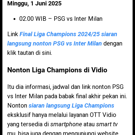
Minggu, 1 Juni 2025
02.00 WIB – PSG vs Inter Milan
Link
Final Liga Champions 2024/25 siaran
langsung nonton PSG vs Inter Milan
dengan
klik tautan di sini.
Nonton Liga Champions di Vidio
Itu dia informasi, jadwal dan link nonton PSG
vs Inter Milan pada babak
final akhir pekan ini.
Nonton
siaran langsung Liga Champions
eksklusif hanya melalui layanan OTT Vidio
yang tersedia di
smartphone
atau
smart tv
mu, bisa juga dengan mengunjungi website