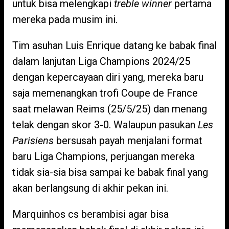
untuk bisa melengkapi
treble winner
pertama
mereka pada musim ini.
Tim asuhan Luis Enrique datang ke babak final
dalam lanjutan Liga Champions 2024/25
dengan kepercayaan diri yang, mereka baru
saja memenangkan trofi Coupe de France
saat melawan Reims (25/5/25) dan menang
telak dengan skor 3-0. Walaupun pasukan
Les
Parisiens
bersusah payah menjalani format
baru Liga Champions, perjuangan mereka
tidak sia-sia bisa sampai ke babak final yang
akan berlangsung di akhir pekan ini.
Marquinhos cs berambisi agar bisa