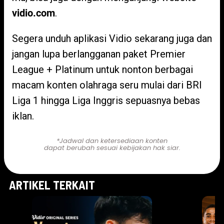
vidio.com
.
Segera unduh aplikasi Vidio sekarang juga dan
jangan lupa berlangganan paket Premier
League + Platinum untuk nonton berbagai
macam konten olahraga seru mulai dari BRI
Liga 1 hingga Liga Inggris sepuasnya bebas
iklan.
*Jadwal dan ketersediaan konten
dapat berubah sesuai kebijakan hak siar.
ARTIKEL TERKAIT