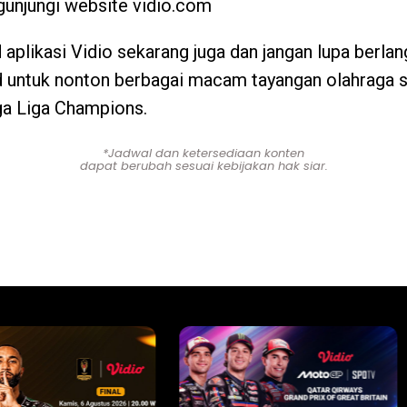
unjungi website vidio.com
aplikasi Vidio sekarang juga dan jangan lupa berla
untuk nonton berbagai macam tayangan olahraga s
gga Liga Champions.
*Jadwal dan ketersediaan konten
dapat berubah sesuai kebijakan hak siar.