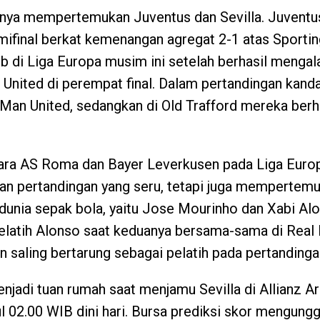
nnya mempertemukan Juventus dan Sevilla. Juventus
ifinal berkat kemenangan agregat 2-1 atas Sporti
aib di Liga Europa musim ini setelah berhasil mengal
United di perempat final. Dalam pertandingan kanda
Man United, sedangkan di Old Trafford mereka ber
ara AS Roma dan Bayer Leverkusen pada Liga Europa
n pertandingan yang seru, tetapi juga mempertem
 dunia sepak bola, yaitu Jose Mourinho dan Xabi Al
elatih Alonso saat keduanya bersama-sama di Real 
n saling bertarung sebagai pelatih pada pertandingan
njadi tuan rumah saat menjamu Sevilla di Allianz 
l 02.00 WIB dini hari. Bursa prediksi skor mengung