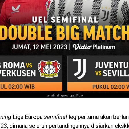
,
semifinal liga europa
Vidio
aming
Liga Europa
semifinal
leg pertama akan berla
23, dimana seluruh pertandingannya disiarkan eksklu