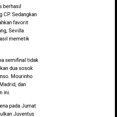
 berhasil
ng CP. Sedangkan
ahkan favorit
ng, Sevilla
hasil memetik
 semifinal tidak
ukan dua sosok
onso. Mourinho
Madrid, dan
 ini.
Arena pada Jumat
gulkan Juventus