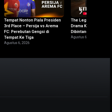
Tempat Nonton Piala Presiden
The Legend of Kitchen
3rd Place – Persija vs Arema
Drama Korea Baru ya
FC: Perebutan Gengsi di
Dibintangi Park Ji Ho
Tempat Ke Tiga
Agustus 6, 2026
Agustus 6, 2026