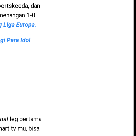
portskeeda, dan
emenangan 1-0
g Liga Europa.
i Para Idol
inal
leg pertama
art tv mu, bisa