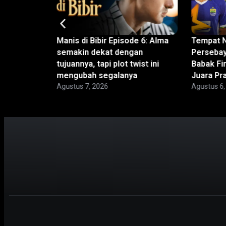
 Presiden
Manis di Bibir Episode 6: Alma
Tempat N
l: Bermain
semakin dekat dengan
Persebay
anyar, Bali
tujuannya, tapi plot twist ini
Babak Fin
mengubah segalanya
Juara P
Agustus 7, 2026
Agustus 6,