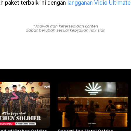
 paket terbaik ini dengan
langganan Vidio Ultimat
*Jadwal dan ketersediaan konten
dapat berubah sesuai kebijakan hak siar.