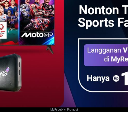
,
MyRepublic
Promosi