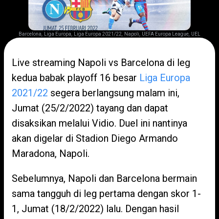
,
,
,
,
,
Barcelona
Liga Europa
Liga Europa 2021/22
Napoli
UEFA Europa League
UEL
Live streaming Napoli vs Barcelona di leg
kedua babak playoff 16 besar
Liga Europa
2021/22
segera berlangsung malam ini,
Jumat (25/2/2022) tayang dan dapat
disaksikan melalui Vidio. Duel ini nantinya
akan digelar di Stadion Diego Armando
Maradona, Napoli.
Sebelumnya, Napoli dan Barcelona bermain
sama tangguh di leg pertama dengan skor 1-
1, Jumat (18/2/2022) lalu. Dengan hasil