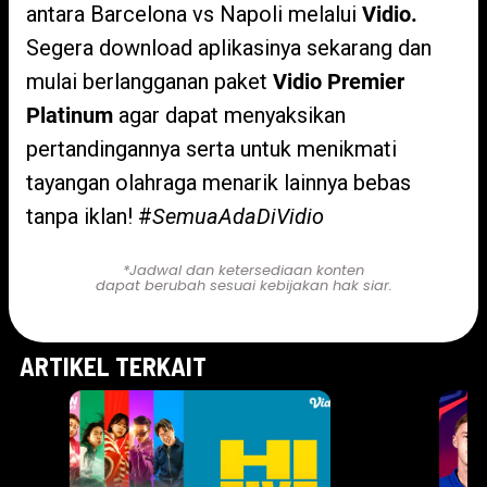
antara Barcelona vs Napoli melalui
Vidio.
Segera download aplikasinya sekarang dan
mulai berlangganan paket
Vidio Premier
Platinum
agar dapat menyaksikan
pertandingannya serta untuk menikmati
tayangan olahraga menarik lainnya bebas
tanpa iklan! #
SemuaAdaDiVidio
*Jadwal dan ketersediaan konten
dapat berubah sesuai kebijakan hak siar.
ARTIKEL TERKAIT