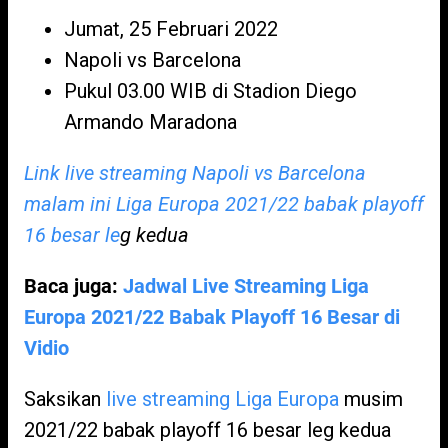
Jumat, 25 Februari 2022
Napoli vs Barcelona
Pukul 03.00 WIB di Stadion Diego
Armando Maradona
Link live streaming Napoli vs Barcelona
malam ini Liga Europa 2021/22 babak playoff
16 besar le
g kedua
Baca juga:
Jadwal Live Streaming Liga
Europa 2021/22 Babak Playoff 16 Besar di
Vidio
Saksikan
live streaming Liga Europa
musim
2021/22 babak playoff 16 besar leg kedua