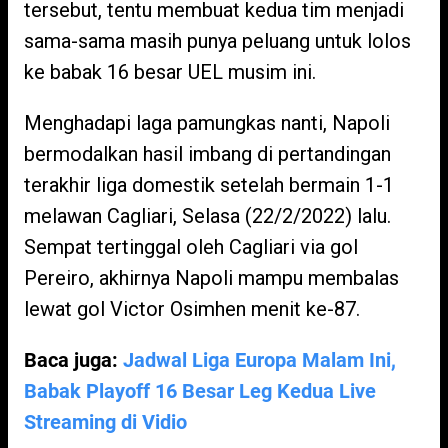
tersebut, tentu membuat kedua tim menjadi
sama-sama masih punya peluang untuk lolos
ke babak 16 besar UEL musim ini.
Menghadapi laga pamungkas nanti, Napoli
bermodalkan hasil imbang di pertandingan
terakhir liga domestik setelah bermain 1-1
melawan Cagliari, Selasa (22/2/2022) lalu.
Sempat tertinggal oleh Cagliari via gol
Pereiro, akhirnya Napoli mampu membalas
lewat gol Victor Osimhen menit ke-87.
Baca juga:
Jadwal Liga Europa Malam Ini,
Babak Playoff 16 Besar Leg Kedua Live
Streaming di Vidio