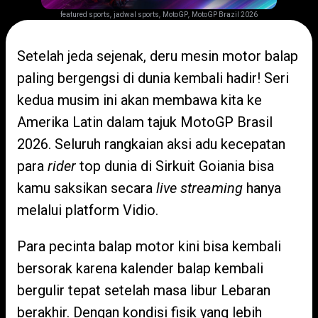
,
,
,
featured sports
jadwal sports
MotoGP
MotoGP Brazil 2026
Setelah jeda sejenak, deru mesin motor balap
paling bergengsi di dunia kembali hadir! Seri
kedua musim ini akan membawa kita ke
Amerika Latin dalam tajuk MotoGP Brasil
2026. Seluruh rangkaian aksi adu kecepatan
para
rider
top dunia di Sirkuit Goiania bisa
kamu saksikan secara
live streaming
hanya
melalui platform Vidio.
Para pecinta balap motor kini bisa kembali
bersorak karena kalender balap kembali
bergulir tepat setelah masa libur Lebaran
berakhir. Dengan kondisi fisik yang lebih