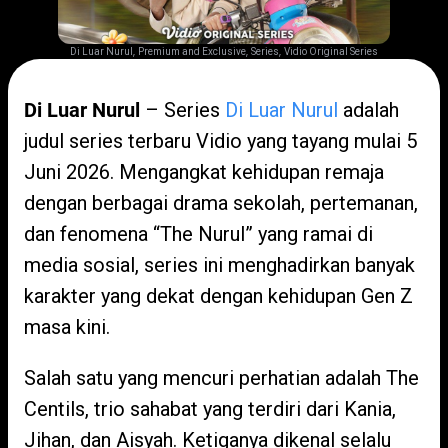
,
,
,
Di Luar Nurul
Premium and Exclusive
Series
Vidio Original Series
Di Luar Nurul
– Series
Di Luar Nurul
adalah
judul series terbaru Vidio yang tayang mulai 5
Juni 2026. Mengangkat kehidupan remaja
dengan berbagai drama sekolah, pertemanan,
dan fenomena “The Nurul” yang ramai di
media sosial, series ini menghadirkan banyak
karakter yang dekat dengan kehidupan Gen Z
masa kini.
Salah satu yang mencuri perhatian adalah The
Centils, trio sahabat yang terdiri dari Kania,
Jihan, dan Aisyah. Ketiganya dikenal selalu