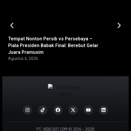
Tempat Nonton Persib vs Persebaya –
Tempat Non
Piala Presiden Babak Final: Berebut Gelar
Grand Prix 
Juara Pramusim
Pembuka di
Agustus 6, 2026
Agustus 6, 2
PT. VIDIO DOT COM © 2014 - 2026