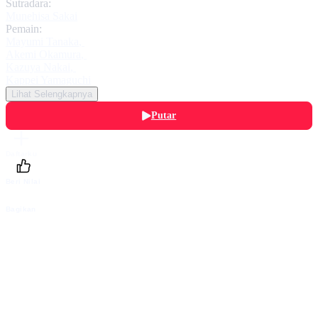
Sutradara:
Munehisa Sakai
Pemain:
Mayumi Tanaka
,
Akemi Okamura
,
Kazuya Nakai
,
Kappei Yamaguchi
Lihat Selengkapnya
Putar
Daftarku
Beri Nilai
Bagikan