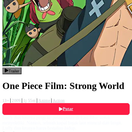
Trailer
One Piece Film: Strong World
13+
2009
1j 55m
Anime
Action
Putar
Luffy dan krunya pergi ke pulau-pulau di East Blue untuk
menyelidiki. Namun, sebuah kapal bajak laut muncul dari langit.
Luffy dan krunya harus bertahan hidup.