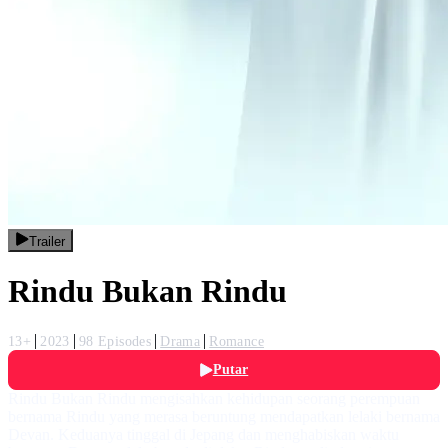
Trailer
Rindu Bukan Rindu
13+
2023
98 Episodes
Drama
Romance
Putar
Rindu Bukan Rindu mengisahkan kehidupan seorang perempuan
bernama Rindu yang merasa beruntung mendapatkan lelaki bernama
Devan. Keduanya tinggal di Jepang dan menghabiskan waktu