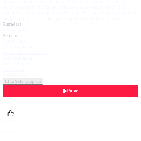
bersama. Devan selalu berada di dekat Rindu, melindungi serta
menyayanginya. Hubungan keduanya terasa sangat dekat dan
sempurna. Namun suatu hari, Rindu melihat Devan menggenggam
tangan wanita lain. Lantas apa yang terjadi diantara mereka?
Sutradara:
Sony Gaokasak
Pemain:
Fendy Chow
,
Ochi Rosdiana
,
Haico Van der Veken
,
Esta Pramanita
,
Junior Roberts
,
Cinta Brian
,
Jennifer Eve
Lihat Selengkapnya
Putar
Daftarku
Beri Nilai
Bagikan