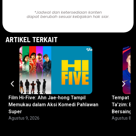
Link Nonton Anime Action!
*Jadwal dan ketersediaan konten
dapat berubah sesuai kebijakan hak siar.
ARTIKEL TERKAIT
Film Hi-Five: Ahn Jae-hong Tampil
Tempat No
Memukau dalam Aksi Komedi Pahlawan
Ta’zim: Bi
Super
Bersaing
Agustus 9, 2026
Agustus 8, 